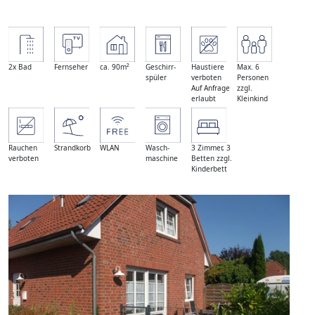
2x Bad
Fernseher
ca. 90m²
Geschirr-
Haustiere
Max. 6
spüler
verboten
Personen
Auf Anfrage
zzgl.
erlaubt
Kleinkind
Rauchen
Strandkorb
WLAN
Wasch-
3 Zimmer, 3
verboten
maschine
Betten zzgl.
Kinderbett